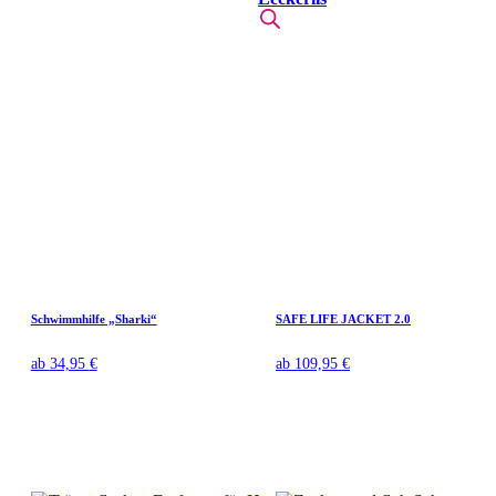
Schwimmhilfe „Sharki“
SAFE LIFE JACKET 2.0
ab
34,95
€
ab
109,95
€