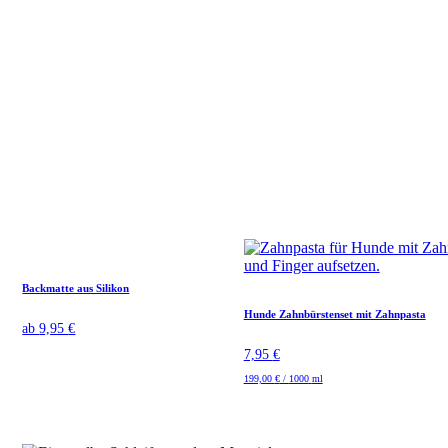
Backmatte aus Silikon
Hunde Zahnbürstenset mit Zahnpasta
ab
9,95
€
7,95
€
199,00
€
/
1000
ml