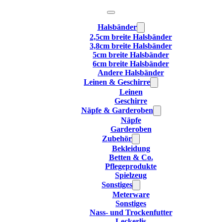
Halsbänder
2,5cm breite Halsbänder
3,8cm breite Halsbänder
5cm breite Halsbänder
6cm breite Halsbänder
Andere Halsbänder
Leinen & Geschirre
Leinen
Geschirre
Näpfe & Garderoben
Näpfe
Garderoben
Zubehör
Bekleidung
Betten & Co.
Pflegeprodukte
Spielzeug
Sonstiges
Meterware
Sonstiges
Nass- und Trockenfutter
Leckerlis