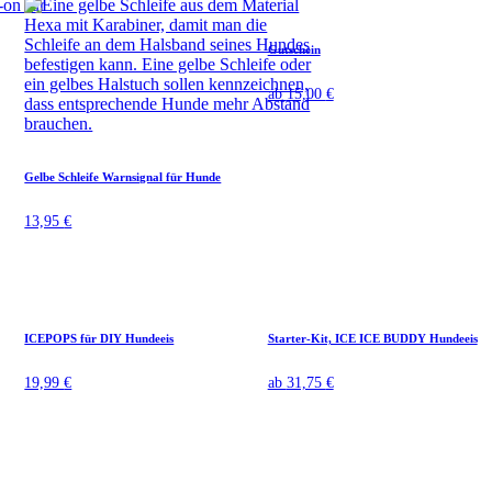
Gutschein
ab
15,00
€
Gelbe Schleife Warnsignal für Hunde
13,95
€
ICEPOPS für DIY Hundeeis
Starter-Kit, ICE ICE BUDDY Hundeeis
19,99
€
ab
31,75
€