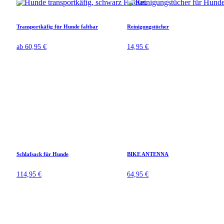
Transportkäfig für Hunde faltbar
Reinigungstücher
ab
60,95
€
14,95
€
Schlafsack für Hunde
BIKE ANTENNA
114,95
€
64,95
€