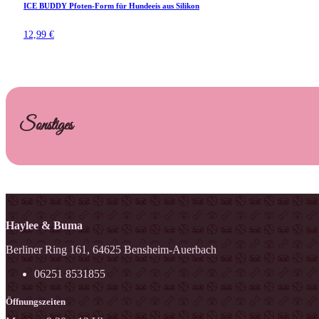
ICE BUDDY Pfoten-Form für Hundeeis aus Silikon
12,99
€
Sonstiges
Haylee & Buma
Berliner Ring 161, 64625 Bensheim-Auerbach
06251 8531855
Öffnungszeiten