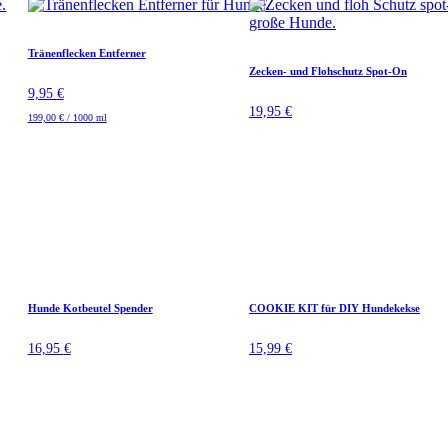
Tränenflecken Entferner
Zecken- und Flohschutz Spot-On
9,95
€
19,95
€
199,00
€
/
1000
ml
Hunde Kotbeutel Spender
COOKIE KIT für DIY Hundekekse
16,95
€
15,99
€