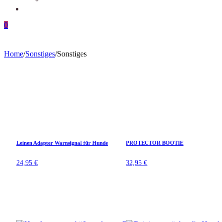
0
Home
/
Sonstiges
/
Sonstiges
Leinen Adapter Warnsignal für Hunde
PROTECTOR BOOTIE
24,95
€
32,95
€