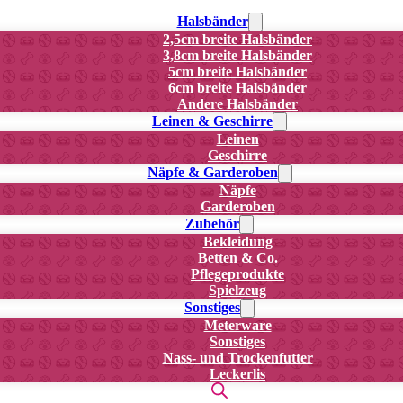
Halsbänder
2,5cm breite Halsbänder
3,8cm breite Halsbänder
5cm breite Halsbänder
6cm breite Halsbänder
Andere Halsbänder
Leinen & Geschirre
Leinen
Geschirre
Näpfe & Garderoben
Näpfe
Garderoben
Zubehör
Bekleidung
Betten & Co.
Pflegeprodukte
Spielzeug
Sonstiges
Meterware
Sonstiges
Nass- und Trockenfutter
Leckerlis