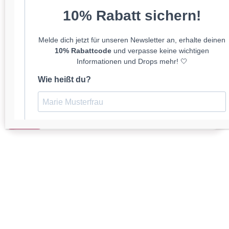
einige Zentimeter abweichen können.
Brustumfang
Um den Brustumfang deines Hundes richtig zu messen, lege
das Maßband in einer senkrechten Linie hinter den
Vorderbeinen um den Brustkorb herum. Bei großen Hunden
sollte der senkrechte Gurt des Geschirrs mindestens eine
Handbreit hinter den Vorderläufen sitzen. Bei kleineren
Hunden auch etwas weniger. So bleiben die Achseln frei.
Verstanden