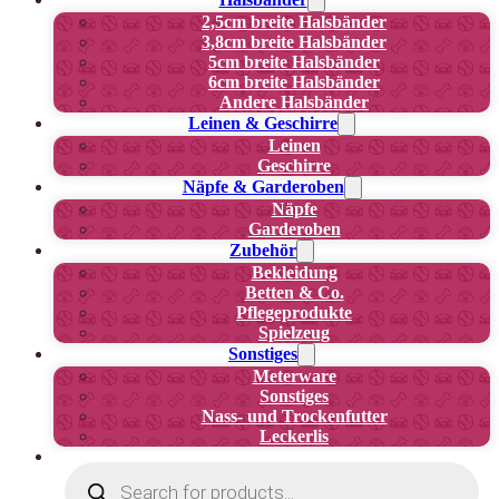
2,5cm breite Halsbänder
3,8cm breite Halsbänder
5cm breite Halsbänder
6cm breite Halsbänder
Andere Halsbänder
Leinen & Geschirre
Leinen
Geschirre
Näpfe & Garderoben
Näpfe
Garderoben
Zubehör
Bekleidung
Betten & Co.
Pflegeprodukte
Spielzeug
Sonstiges
Meterware
Sonstiges
Nass- und Trockenfutter
Leckerlis
Products
search