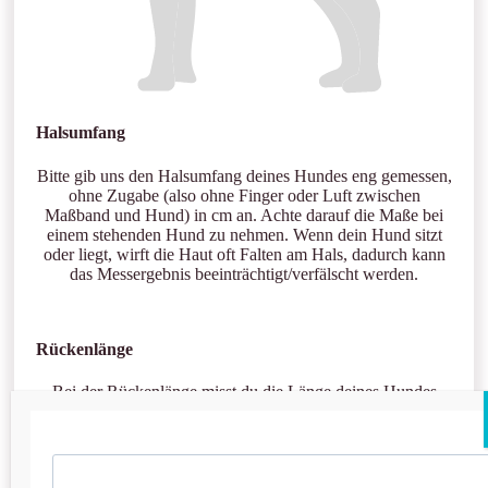
Halsumfang
Bitte gib uns den Halsumfang deines Hundes eng gemessen,
ohne Zugabe (also ohne Finger oder Luft zwischen
Maßband und Hund) in cm an. Achte darauf die Maße bei
einem stehenden Hund zu nehmen. Wenn dein Hund sitzt
oder liegt, wirft die Haut oft Falten am Hals, dadurch kann
das Messergebnis beeinträchtigt/verfälscht werden.
Rückenlänge
Bei der Rückenlänge misst du die Länge deines Hundes
vom Widerrist bist zur Schwanzwurzel (Ende der
Wirbelsäule). Achte darauf die Maße bei einem stehenden
Hund zu nehmen. Vermesse den Rücken besonders
sorgfältig, da die Maße je nach Haltung des Hundes um