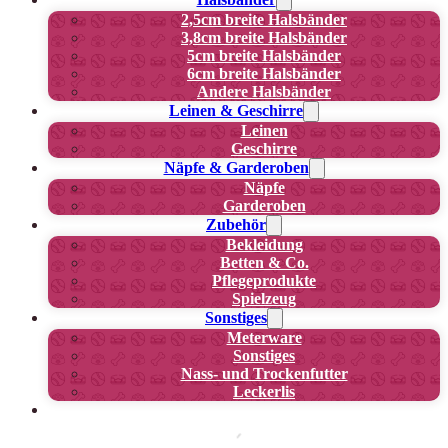
2,5cm breite Halsbänder
3,8cm breite Halsbänder
5cm breite Halsbänder
6cm breite Halsbänder
Andere Halsbänder
Leinen & Geschirre
Leinen
Geschirre
Näpfe & Garderoben
Näpfe
Garderoben
Zubehör
Bekleidung
Betten & Co.
Pflegeprodukte
Spielzeug
Sonstiges
Meterware
Sonstiges
Nass- und Trockenfutter
Leckerlis