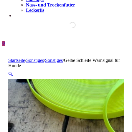
Nass- und Trockenfutter
Leckerlis
0
Startseite
/
Sonstiges
/
Sonstiges
/
Gelbe Schleife Warnsignal für
Hunde
🔍