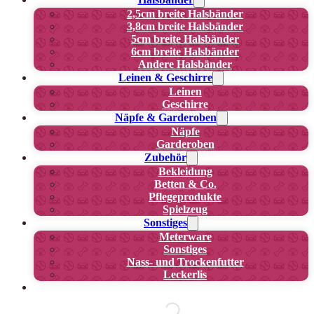
2,5cm breite Halsbänder
3,8cm breite Halsbänder
5cm breite Halsbänder
6cm breite Halsbänder
Andere Halsbänder
Leinen & Geschirre
Leinen
Geschirre
Näpfe & Garderoben
Näpfe
Garderoben
Zubehör
Bekleidung
Betten & Co.
Pflegeprodukte
Spielzeug
Sonstiges
Meterware
Sonstiges
Nass- und Trockenfutter
Leckerlis