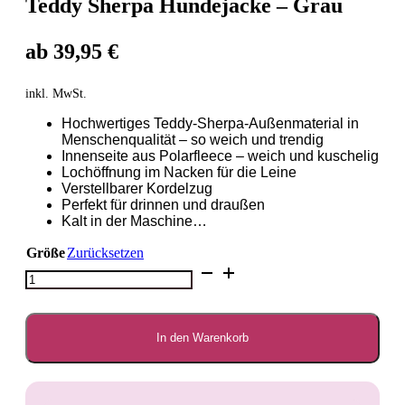
Teddy Sherpa Hundejacke – Grau
ab
39,95
€
inkl. MwSt.
Hochwertiges Teddy-Sherpa-Außenmaterial in
Menschenqualität – so weich und trendig
Innenseite aus Polarfleece – weich und kuschelig
Lochöffnung im Nacken für die Leine
Verstellbarer Kordelzug
Perfekt für drinnen und draußen
Kalt in der Maschine…
Größe
Zurücksetzen
Teddy
Sherpa
Hundejacke
-
Grau
In den Warenkorb
Menge