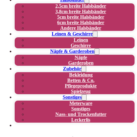
2,5cm breite Halsbänder
3,8cm breite Halsbänder
5cm breite Halsbänder
6cm breite Halsbänder
Andere Halsbänder
Leinen & Geschirre
Leinen
Geschirre
Näpfe & Garderoben
Näpfe
Garderoben
Zubehör
Bekleidung
Betten & Co.
Pflegeprodukte
Spielzeug
Sonstiges
Meterware
Sonstiges
Nass- und Trockenfutter
Leckerlis