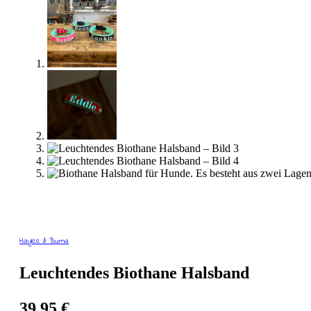
Haylee & Buma
Leuchtendes Biothane Halsband
39,95
€