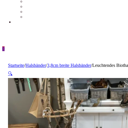
0
Startseite
/
Halsbänder
/
3,8cm breite Halsbänder
/
Leuchtendes Bioth
🔍