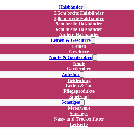
Halsbänder
2,5cm breite Halsbänder
3,8cm breite Halsbänder
5cm breite Halsbänder
6cm breite Halsbänder
Andere Halsbänder
Leinen & Geschirre
Leinen
Geschirre
Näpfe & Garderoben
Näpfe
Garderoben
Zubehör
Bekleidung
Betten & Co.
Pflegeprodukte
Spielzeug
Sonstiges
Meterware
Sonstiges
Nass- und Trockenfutter
Leckerlis