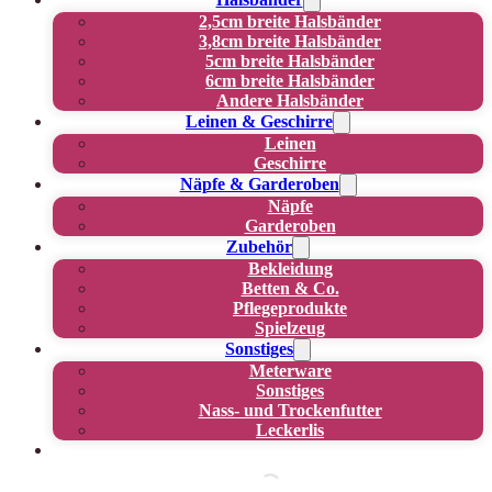
2,5cm breite Halsbänder
3,8cm breite Halsbänder
5cm breite Halsbänder
6cm breite Halsbänder
Andere Halsbänder
Leinen & Geschirre
Leinen
Geschirre
Näpfe & Garderoben
Näpfe
Garderoben
Zubehör
Bekleidung
Betten & Co.
Pflegeprodukte
Spielzeug
Sonstiges
Meterware
Sonstiges
Nass- und Trockenfutter
Leckerlis