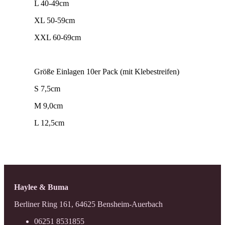
L 40-49cm
XL 50-59cm
XXL 60-69cm
Größe Einlagen 10er Pack (mit Klebestreifen)
S 7,5cm
M 9,0cm
L 12,5cm
Haylee & Buma
Berliner Ring 161, 64625 Bensheim-Auerbach
06251 8531855