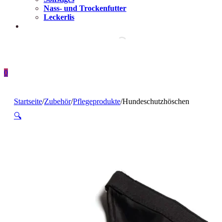
Nass- und Trockenfutter
Leckerlis
0
Startseite
/
Zubehör
/
Pflegeprodukte
/
Hundeschutzhöschen
🔍