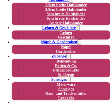
2,5cm breite Halsbänder
3,8cm breite Halsbänder
5cm breite Halsbänder
6cm breite Halsbänder
Andere Halsbänder
Leinen & Geschirre
Leinen
Geschirre
Näpfe & Garderoben
Näpfe
Garderoben
Zubehör
Bekleidung
Betten & Co.
Pflegeprodukte
Spielzeug
Sonstiges
Meterware
Sonstiges
Nass- und Trockenfutter
Leckerlis