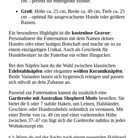
cm – perfekt für mittelgroße Hunde.
Groß
: Höhe ca. 25 cm, Breite ca. 49 cm, Tiefe ca. 25
cm – optimal für ausgewachsene Hunde oder größere
Rassen.
Ein besonderes Highlight ist die
kostenlose Gravur
:
Personalisiere die Futterstation mit dem Namen deines
Hundes oder einer lustigen Botschaft und mache sie so zu
einem einzigartigen Unikat. Auch als Geschenk für
Hundebesitzer ist die Futterbar ein echter Hingucker.
Bei den Näpfen hast du die Wahl zwischen klassischen
Edelstahlnäpfen
oder eleganten
weißen Keramiknäpfen
.
Beide Varianten lassen sich hygienisch reinigen und passen
sich stilvoll an dein Zuhause an.
Passend zur Futterstation kannst du zusätzlich eine
Garderobe mit Australian Shepherd Motiv
bestellen. Sie
bietet dir 6 oder 7 stabile Haken, um Leinen, Halsbänder,
Geschirre oder Hundezubehör ordentlich zu verstauen. Mit
einer Breite von ca. 49 cm und einer variierenden Höhe
zwischen 37–47 cm fügt sich die Garderobe nahtlos in jedes
Wohnkonzept ein.
👉 Wenn du auf der Suche nach einem passenden Halsband