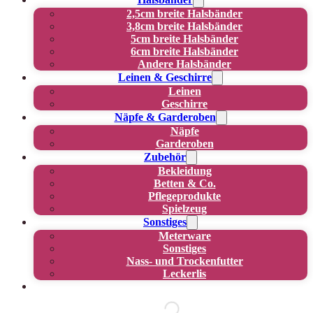
2,5cm breite Halsbänder
3,8cm breite Halsbänder
5cm breite Halsbänder
6cm breite Halsbänder
Andere Halsbänder
Leinen & Geschirre
Leinen
Geschirre
Näpfe & Garderoben
Näpfe
Garderoben
Zubehör
Bekleidung
Betten & Co.
Pflegeprodukte
Spielzeug
Sonstiges
Meterware
Sonstiges
Nass- und Trockenfutter
Leckerlis