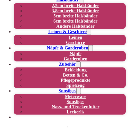
2,5cm breite Halsbänder
3,8cm breite Halsbänder
5cm breite Halsbänder
6cm breite Halsbänder
Andere Halsbänder
Leinen & Geschirre
Leinen
Geschirre
Näpfe & Garderoben
Näpfe
Garderoben
Zubehör
Bekleidung
Betten & Co.
Pflegeprodukte
Spielzeug
Sonstiges
Meterware
Sonstiges
Nass- und Trockenfutter
Leckerlis