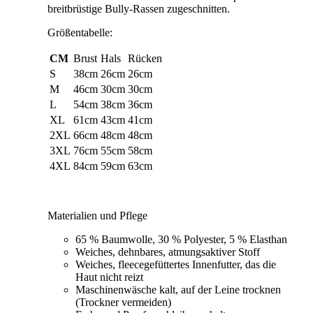
breitbrüstige Bully-Rassen zugeschnitten.
Größentabelle:
CM
Brust
Hals
Rücken
S
38cm
26cm
26cm
M
46cm
30cm
30cm
L
54cm
38cm
36cm
XL
61cm
43cm
41cm
2XL
66cm
48cm
48cm
3XL
76cm
55cm
58cm
4XL
84cm
59cm
63cm
Materialien und Pflege
65 % Baumwolle, 30 % Polyester, 5 % Elasthan
Weiches, dehnbares, atmungsaktiver Stoff
Weiches, fleecegefüttertes Innenfutter, das die
Haut nicht reizt
Maschinenwäsche kalt, auf der Leine trocknen
(Trockner vermeiden)