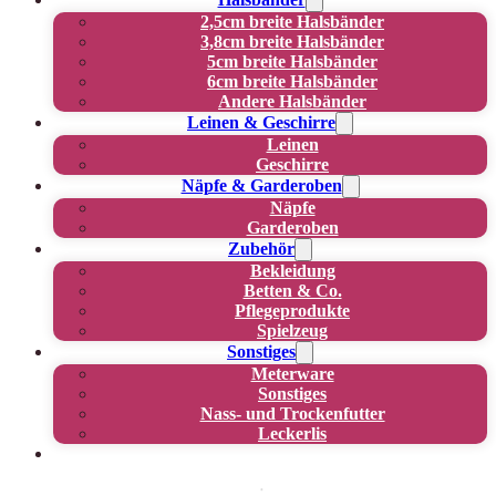
2,5cm breite Halsbänder
3,8cm breite Halsbänder
5cm breite Halsbänder
6cm breite Halsbänder
Andere Halsbänder
Leinen & Geschirre
Leinen
Geschirre
Näpfe & Garderoben
Näpfe
Garderoben
Zubehör
Bekleidung
Betten & Co.
Pflegeprodukte
Spielzeug
Sonstiges
Meterware
Sonstiges
Nass- und Trockenfutter
Leckerlis