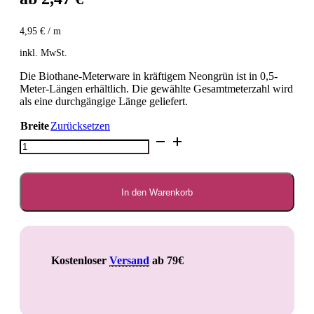
4,95
€
/
m
inkl. MwSt.
Die Biothane-Meterware in kräftigem Neongrün ist in 0,5-
Meter-Längen erhältlich. Die gewählte Gesamtmeterzahl wird
als eine durchgängige Länge geliefert.
Breite
Zurücksetzen
BioThane®️Neongrün
0,5m
Menge
In den Warenkorb
Kostenloser
Versand
ab 79€