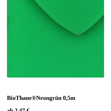
BioThane®️Neongrün 0,5m
ab
2,47
€