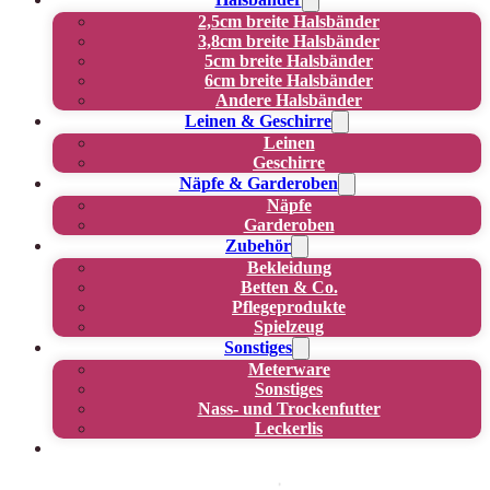
2,5cm breite Halsbänder
3,8cm breite Halsbänder
5cm breite Halsbänder
6cm breite Halsbänder
Andere Halsbänder
Leinen & Geschirre
Leinen
Geschirre
Näpfe & Garderoben
Näpfe
Garderoben
Zubehör
Bekleidung
Betten & Co.
Pflegeprodukte
Spielzeug
Sonstiges
Meterware
Sonstiges
Nass- und Trockenfutter
Leckerlis