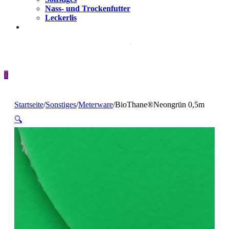
Nass- und Trockenfutter
Leckerlis
0
Startseite
/
Sonstiges
/
Meterware
/
BioThane®️Neongrün 0,5m
🔍