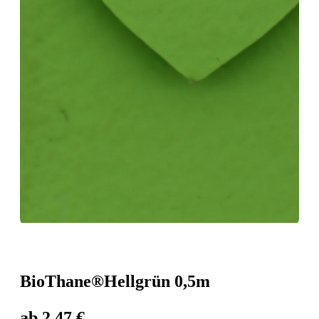
BioThane®️Hellgrün 0,5m
ab
2,47
€