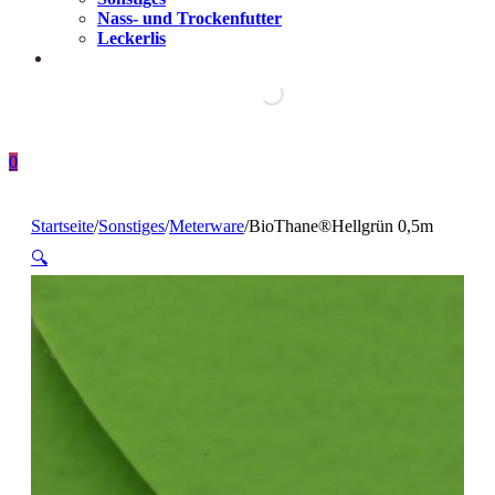
Nass- und Trockenfutter
Leckerlis
0
Startseite
/
Sonstiges
/
Meterware
/
BioThane®️Hellgrün 0,5m
🔍