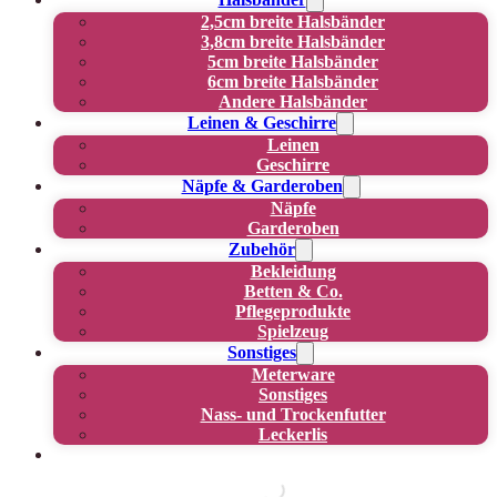
2,5cm breite Halsbänder
3,8cm breite Halsbänder
5cm breite Halsbänder
6cm breite Halsbänder
Andere Halsbänder
Leinen & Geschirre
Leinen
Geschirre
Näpfe & Garderoben
Näpfe
Garderoben
Zubehör
Bekleidung
Betten & Co.
Pflegeprodukte
Spielzeug
Sonstiges
Meterware
Sonstiges
Nass- und Trockenfutter
Leckerlis