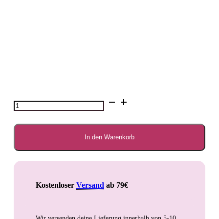
6cm
breites
Halsband
selbst
gestalten
In den Warenkorb
Menge
Kostenloser
Versand
ab 79€
Wir versenden deine Lieferung innerhalb von
5-10