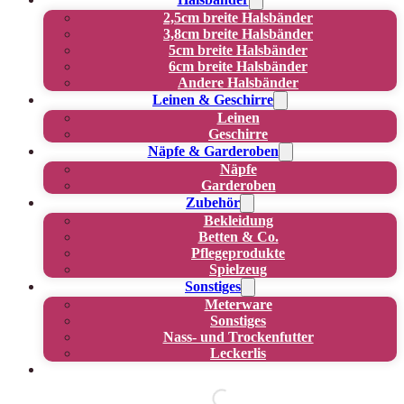
2,5cm breite Halsbänder
3,8cm breite Halsbänder
5cm breite Halsbänder
6cm breite Halsbänder
Andere Halsbänder
Leinen & Geschirre
Leinen
Geschirre
Näpfe & Garderoben
Näpfe
Garderoben
Zubehör
Bekleidung
Betten & Co.
Pflegeprodukte
Spielzeug
Sonstiges
Meterware
Sonstiges
Nass- und Trockenfutter
Leckerlis